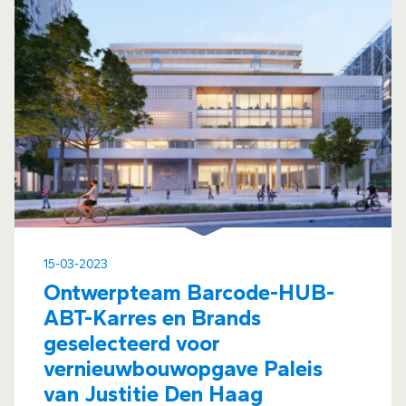
15-03-2023
Ontwerpteam Barcode-HUB-
ABT-Karres en Brands
geselecteerd voor
vernieuwbouwopgave Paleis
van Justitie Den Haag