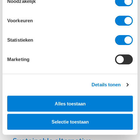
Noodzakelijk
Voorkeuren
Statistieken
Marketing
Details tonen
Alles toestaan
Selectie toestaan
22-07-2024