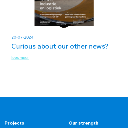
20-07-2024
Curious about our other news?
lees meer
Projects
Our strength