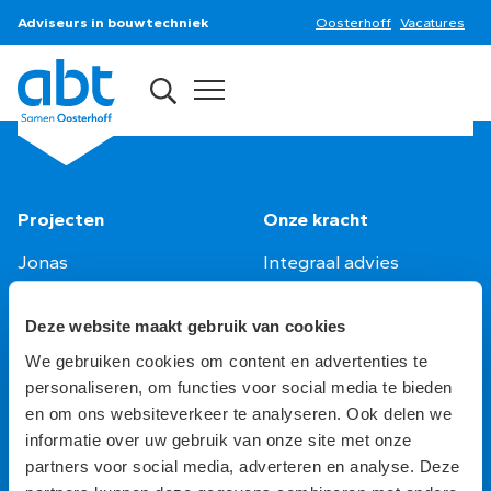
Adviseurs in bouwtechniek
Oosterhoff
Vacatures
Projecten
Onze kracht
Jonas
Integraal advies
Binnenhof
Van visie naar
C30
ontwerprichting
Deze website maakt gebruik van cookies
The Natural Pavilion
Ontwerpkracht
We gebruiken cookies om content en advertenties te
bestaande bouw
Ontwerpkracht
personaliseren, om functies voor social media te bieden
nieuwbouw
en om ons websiteverkeer te analyseren. Ook delen we
Digitalisering
informatie over uw gebruik van onze site met onze
Engineering
partners voor social media, adverteren en analyse. Deze
Uitvoeringsbegeleiding