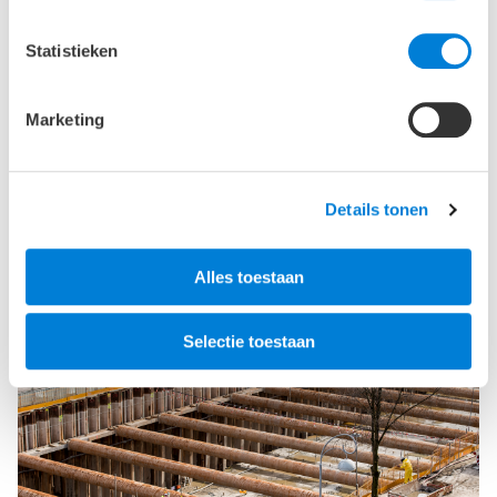
21-11-2019
Statistieken
Betonschaamte?
In de media signaleer ik het nieuwe begrip
Marketing
‘betonschaamte’ en ik voel wat daarmee wordt
bedoeld.
lees meer
Details tonen
Alles toestaan
Selectie toestaan