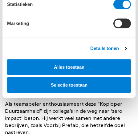
Statistieken
Niki Loonen werkt sinds 1999 bij ABT en heeft vele
technische rollen vervuld: die van inspecteur,
Marketing
tekenaar, constructeur, geotechnicus,
betontechnoloog, innovator, projectleider,
acquisiteur, gerechtelijk deskundige en (lijn)manager.
Details tonen
Zijn kennis over beton deelt hij door middel van
publicaties, presentaties en via zijn rol als docent bij
de Betonvereniging. Hij zet zich momenteel in voor
Alles toestaan
het Betonakkoord. De bedrijven van het
Betonakkoord zet zich in voor de verduurzaming van
beton, gericht op CO2-reductie, circulaire economie,
Selectie toestaan
innovatie en onderwijs, en natuurlijk kapitaal.
Als teamspeler enthousiasmeert deze “Koploper
Duurzaamheid” zijn collega’s in de weg naar ‘zero
impact’ beton. Hij werkt veel samen met andere
bedrijven, zoals Voorbij Prefab, die hetzelfde doel
nastreven.