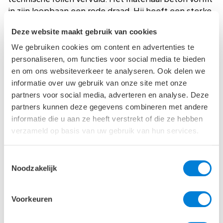
in zijn loopbaan een rode draad. Hij heeft een sterke
drive om bij te dragen aan de verduurzaming van
Deze website maakt gebruik van cookies
beton, vanuit de overtuiging dat we voorlopig ook
niet zonder kunnen. Dat zijn inspanningen op dat
We gebruiken cookies om content en advertenties te
gebied, onder andere samen met Voorbij Prefab,
personaliseren, om functies voor social media te bieden
niet onopgemerkt zijn gebleven, blijkt wel uit het feit
en om ons websiteverkeer te analyseren. Ook delen we
dat alle juryleden hem een topscore toekenden op
informatie over uw gebruik van onze site met onze
het aspect maatschappelijke relevantie. We vinden
partners voor social media, adverteren en analyse. Deze
het daarom gerechtvaardigd om hem te belonen met
partners kunnen deze gegevens combineren met andere
de bijzondere vermelding ‘Koploper Duurzaamheid’
informatie die u aan ze heeft verstrekt of die ze hebben
bij deze editie van de Constructeur van het Jaar.”
verzameld op basis van uw gebruik van hun services.
De Dag van de Constructeur is een initiatief van
VNconstructeurs en wordt samen met de KPE Groep
Toestemmingsselectie
georganiseerd.
Noodzakelijk
Inzet voor
Voorkeuren
verduurzaming beton