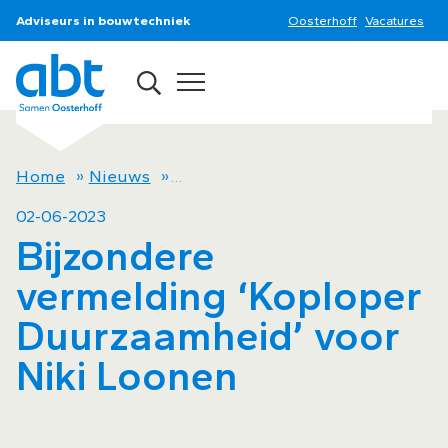
Adviseurs in bouwtechniek
Oosterhoff
Vacatures
Home
»
Nieuws
»
Bijzondere vermelding ‘Koploper
02-06-2023
Bijzondere
vermelding ‘Koploper
Duurzaamheid’ voor
Niki Loonen