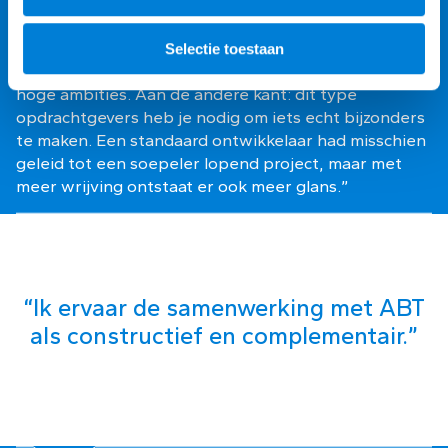
de uitdagingen: “Deze vorm van opdrachtgeverschap
brengt andere spelregels mee. Het vraagt dat je een
opdrachtgever heel goed meeneemt in het traject.
Selectie toestaan
Zeker wanneer er, zoals hier, sprake is er van extreem
hoge ambities. Aan de andere kant: dit type
opdrachtgevers heb je nodig om iets echt bijzonders
te maken. Een standaard ontwikkelaar had misschien
geleid tot een soepeler lopend project, maar met
meer wrijving ontstaat er ook meer glans.”
“Ik ervaar de samenwerking met ABT
als constructief en complementair.”