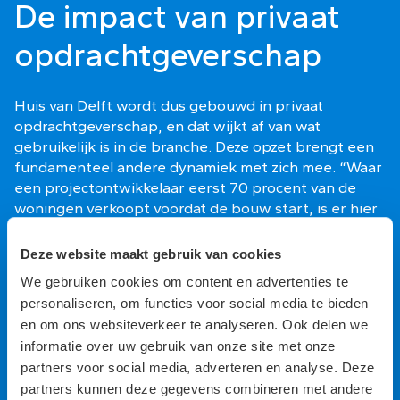
De impact van privaat
opdrachtgeverschap
Huis van Delft wordt dus gebouwd in privaat
opdrachtgeverschap, en dat wijkt af van wat
gebruikelijk is in de branche. Deze opzet brengt een
fundamenteel andere dynamiek met zich mee. “Waar
een projectontwikkelaar eerst 70 procent van de
woningen verkoopt voordat de bouw start, is er hier
voor gekozen om eerst te bouwen en daarna te
verkopen. Dit maakt ook de planningsdruk anders. Bij
Deze website maakt gebruik van cookies
een traditionele ontwikkelaar zit er druk op de
We gebruiken cookies om content en advertenties te
oplevering omdat kopers wachten. Hier ontbreekt
personaliseren, om functies voor social media te bieden
die prikkel. Dat geeft ruimte, maar ook risico’s”, legt
en om ons websiteverkeer te analyseren. Ook delen we
Dingeman uit. Tijdens de bouw werden er regelmatig
informatie over uw gebruik van onze site met onze
zaken aangepast wat tot vertragingen en extra
partners voor social media, adverteren en analyse. Deze
kosten leidden. Een andere bijzondere factor was de
partners kunnen deze gegevens combineren met andere
artistieke vrijheid van Studio Job; die ruimte is hem