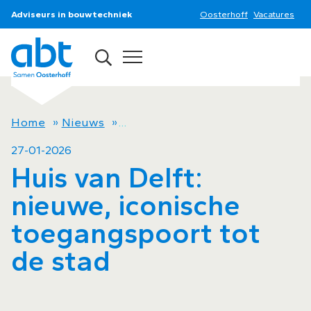
Adviseurs in bouwtechniek
Oosterhoff
Vacatures
Home
»
Nieuws
»
Huis van Delft: nieuwe, iconisch
27-01-2026
Huis van Delft:
nieuwe, iconische
toegangspoort tot
de stad