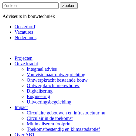
Zoeken
naar:
Adviseurs in bouwtechniek
Oosterhoff
Vacatures
Nederlands
Projecten
Onze kracht
Integraal advies
Van visie naar ontwerprichting
Ontwerpkracht bestaande bouw
Ontwerpkracht nieuwbouw
Digitalisering
Engineering
Uitvoeringsbegeleiding
Impact
Circulaire gebouwen en infrastructuur nu
Circulair in de toekomst
Minimaliseren footprint
Toekomstbestendig en klimaatadaptief
Over ABT