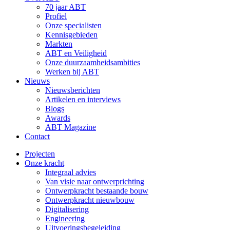
70 jaar ABT
Profiel
Onze specialisten
Kennisgebieden
Markten
ABT en Veiligheid
Onze duurzaamheidsambities
Werken bij ABT
Nieuws
Nieuwsberichten
Artikelen en interviews
Blogs
Awards
ABT Magazine
Contact
Projecten
Onze kracht
Integraal advies
Van visie naar ontwerprichting
Ontwerpkracht bestaande bouw
Ontwerpkracht nieuwbouw
Digitalisering
Engineering
Uitvoeringsbegeleiding