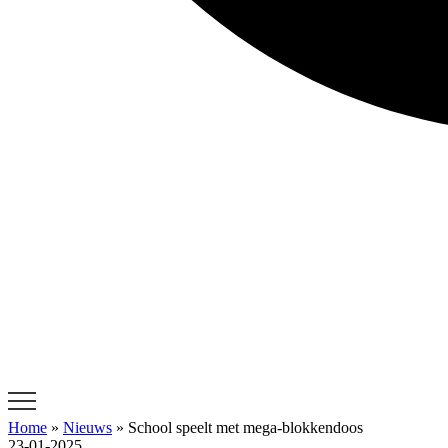
Home
»
Nieuws
»
School speelt met mega-blokkendoos
23-01-2025