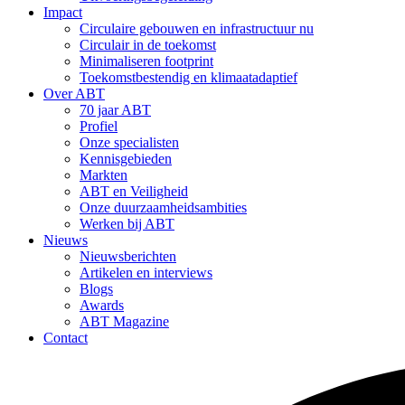
Impact
Circulaire gebouwen en infrastructuur nu
Circulair in de toekomst
Minimaliseren footprint
Toekomstbestendig en klimaatadaptief
Over ABT
70 jaar ABT
Profiel
Onze specialisten
Kennisgebieden
Markten
ABT en Veiligheid
Onze duurzaamheidsambities
Werken bij ABT
Nieuws
Nieuwsberichten
Artikelen en interviews
Blogs
Awards
ABT Magazine
Contact