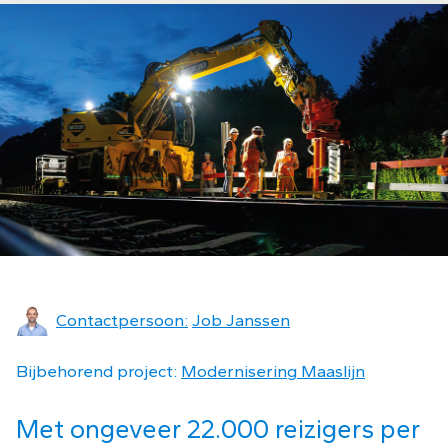
Contactpersoon:
Job Janssen
Bijbehorend project:
Modernisering Maaslijn
Met ongeveer 22.000 reizigers per