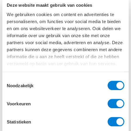
Lansdorp. Hiermee worden oudere lagen intact
Deze website maakt gebruik van cookies
gehouden die het historische karakter van het
We gebruiken cookies om content en advertenties te
gebouw zo kenmerken.”
personaliseren, om functies voor social media te bieden
en om ons websiteverkeer te analyseren. Ook delen we
informatie over uw gebruik van onze site met onze
partners voor social media, adverteren en analyse. Deze
partners kunnen deze gegevens combineren met andere
informatie die u aan ze heeft verstrekt of die ze hebben
verzameld op basis van uw gebruik van hun services.
Toestemmingsselectie
Noodzakelijk
Voorkeuren
Statistieken