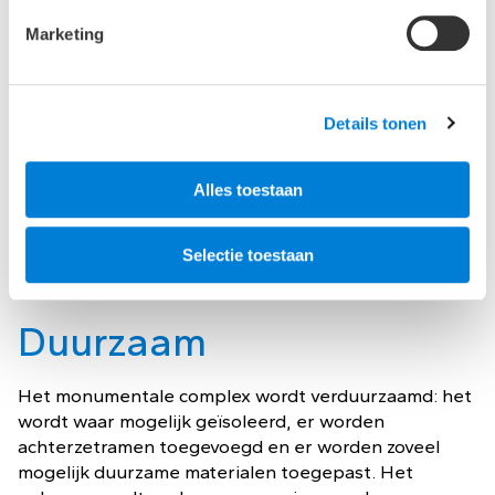
Marketing
Hoogwaardig klimaat
Details tonen
Onderdeel van het plan is het verbeteren van het
museale klimaat van de tentoonstellingsruimten. Het
Alles toestaan
hoogwaardige museumklimaat maakt het mogelijk
dat ook in de toekomst tentoonstellingen met
bruiklenen van hoge kwaliteit kunnen worden
Selectie toestaan
ingericht.
Duurzaam
Het monumentale complex wordt verduurzaamd: het
wordt waar mogelijk geïsoleerd, er worden
achterzetramen toegevoegd en er worden zoveel
mogelijk duurzame materialen toegepast. Het