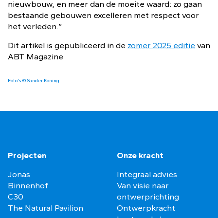
nieuwbouw, en meer dan de moeite waard: zo gaan
bestaande gebouwen excelleren met respect voor
het verleden.”
Dit artikel is gepubliceerd in de
zomer 2025 editie
van
ABT Magazine
Foto’s © Sander Koning
Projecten
Onze kracht
Jonas
Integraal advies
Binnenhof
Van visie naar
C30
ontwerprichting
The Natural Pavilion
Ontwerpkracht