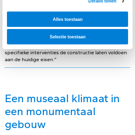
Details tonen
onderzocht. Uit dit onderzoek bleek dat deze niet
voldeed
en binnen afzienbare termijn moest worden
Alles toestaan
versterkt. “We zijn vergaand bezig geweest om tot
de kern te komen: hoe werkt de constructie, en waar
Selectie toestaan
haalt deze smalle, langgerekte constructie zijn
stabiliteit uit? Vervolgens konden we met gerichte
specifieke interventies de constructie laten voldoen
aan de huidige eisen.”
Een museaal klimaat in
een monumentaal
gebouw