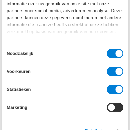
informatie over uw gebruik van onze site met onze
partners voor social media, adverteren en analyse. Deze
partners kunnen deze gegevens combineren met andere
informatie die u aan ze heeft verstrekt of die ze hebben
verzameld op basis van uw gebruik van hun services.
Toestemmingsselectie
Noodzakelijk
Constructief onderzoek
in de praktijk
Voorkeuren
Het ontwerpend onderzoek leidde tot onverwachte
Statistieken
ontdekkingen, zoals bij de voormalige spinnerij.
“Tijdens het vaststellen van de constructieve
capaciteit ontdekten we dat bepaalde ingrepen die
Marketing
in het verleden waren voorgesteld, niet als zodanig
waren uitgevoerd”, vertelt Frank. De houten
draagconstructie werd vervolgens uitgebreid