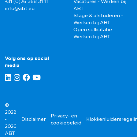
+31 (0)26 368 31 11
Vacatures - Werken bij
info@abt.eu
ABT
Stage & afstuderen -
Werken bij ABT
Open sollicitatie -
Werken bij ABT
Volg ons op social
media
©
2022
Privacy- en
-
Disclaimer
Klokkenluidersregeli
cookiebeleid
2026
ABT