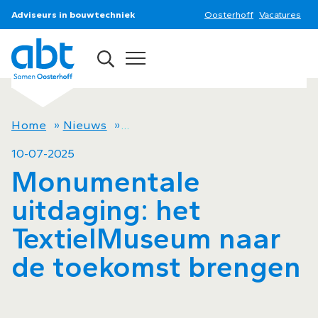
Adviseurs in bouwtechniek
Oosterhoff
Vacatures
Home
»
Nieuws
»
Monumentale uitdaging: het Tex
10-07-2025
Monumentale
uitdaging: het
TextielMuseum naar
de toekomst brengen