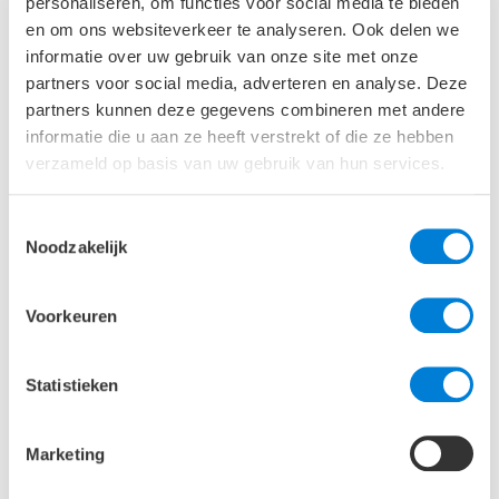
personaliseren, om functies voor social media te bieden
gebouwen vragen om meer maatwerk. Hier is
en om ons websiteverkeer te analyseren. Ook delen we
hoogwaardige technische kennis en innovatiekracht
informatie over uw gebruik van onze site met onze
voor nodig die we bij ABT in huis hebben.
partners voor social media, adverteren en analyse. Deze
partners kunnen deze gegevens combineren met andere
Monumenten
informatie die u aan ze heeft verstrekt of die ze hebben
verzameld op basis van uw gebruik van hun services.
“Een andere positieve ontwikkeling is dat ook ons
cultureel erfgoed aan verduurzaming toe is om deze
Toestemmingsselectie
Noodzakelijk
gebouwen klaar te maken voor de toekomst.
Energiebesparende maatregelen treffen kan wel,
maar moet heel zorgvuldig gebeuren om geen
Voorkeuren
schade aan het monument aan te brengen. Het is de
kunst van de bouwfysicus een compromis te vinden
tussen behoud van het cultureel erfgoed,
Statistieken
behaaglijkheid en energiegebruik.”
Marketing
HE adviseurs