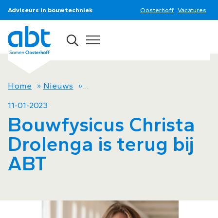
Adviseurs in bouwtechniek
Oosterhoff
Vacatures
Home
»
Nieuws
»
Bouwfysicus Christa Drolenga is 
11-01-2023
Bouwfysicus Christa
Drolenga is terug bij
ABT