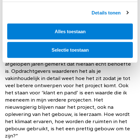
Van 2013 tot en met 2018 werkte Christa als
Details tonen
bouwfysicus bij ABT. In 2018 werd haar gevraagd de
integratie van HE adviseurs binnen Oosterhoff te
begeleiden. In 2019 werd Christa één van de
Alles toestaan
directeuren bij HE adviseurs.
Christa: “De passie voor hoogwaardige techniek die
Selectie toestaan
HE adviseurs kenmerkt, is zo waardevol. Ik heb de
afgelopen jaren gemerkt dat hieraan echt behoefte
is. Opdrachtgevers waarderen het als je
vakinhoudelijk in detail weet hoe het zit zodat je tot
veel betere ontwerpen voor het project komt. Ook
het staan voor ‘klant en pand’ is een waarde die ik
meeneem in mijn verdere projecten. Het
nieuwsgierig blijven naar het project, ook na
oplevering van het gebouw, is leerzaam. Hoe wordt
het klimaat ervaren, hoe worden de ruimten in het
gebouw gebruikt, is het een prettig gebouw om te
zijn?”