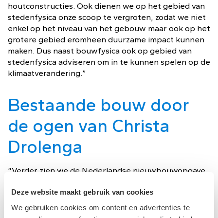
houtconstructies. Ook dienen we op het gebied van
stedenfysica onze scoop te vergroten, zodat we niet
enkel op het niveau van het gebouw maar ook op het
grotere gebied eromheen duurzame impact kunnen
maken. Dus naast bouwfysica ook op gebied van
stedenfysica adviseren om in te kunnen spelen op de
klimaatverandering.”
Bestaande bouw door
de ogen van Christa
Drolenga
“Verder zien we de Nederlandse nieuwbouwopgave
kleiner worden waardoor het accent verschuift naar
het opwaarderen en transformeren van de
Deze website maakt gebruik van cookies
bestaande gebouwvoorraad. De klimaatconcepten
We gebruiken cookies om content en advertenties te
en brandveiligheidsconcepten voor bestaande