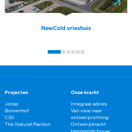
NewCold vrieshuis
Projecten
Onze kracht
Jonas
Integraal advies
Binnenhof
Van visie naar
C30
ontwerprichting
The Natural Pavilion
Ontwerpkracht
bestaande bouw