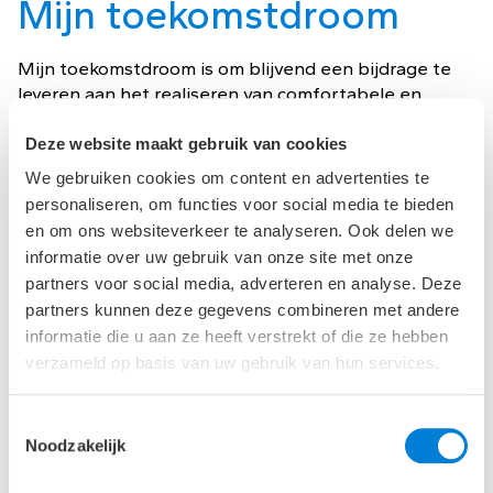
Mijn toekomstdroom
Mijn toekomstdroom is om blijvend een bijdrage te
leveren aan het realiseren van comfortabele en
duurzame gebouwen. Ik wil mijn rol bij ABT verder
uitbouwen en blijven bijdragen aan de integratie van
Deze website maakt gebruik van cookies
fysica en de gebouwde omgeving. Mijn streven is om
We gebruiken cookies om content en advertenties te
een positieve impact te hebben op zowel technisch
personaliseren, om functies voor social media te bieden
als procesmatig vlak, waarbij ik de multidisciplinaire
en om ons websiteverkeer te analyseren. Ook delen we
samenwerking binnen ABT blijf benutten voor het
informatie over uw gebruik van onze site met onze
oppakken van diverse uitdagende nieuwbouw- en
partners voor social media, adverteren en analyse. Deze
renovatieprojecten.
partners kunnen deze gegevens combineren met andere
informatie die u aan ze heeft verstrekt of die ze hebben
verzameld op basis van uw gebruik van hun services.
Publicaties
Bouwfysicus Christa Drolenga is terug bij
Toestemmingsselectie
ABT
Noodzakelijk
De urgentie om te versnellen