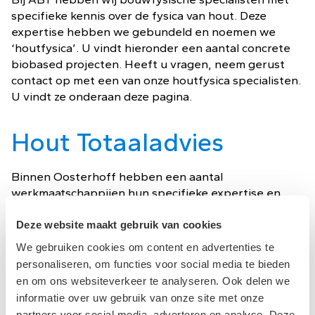
specifieke kennis over de fysica van hout. Deze
expertise hebben we gebundeld en noemen we
‘houtfysica’. U vindt hieronder een aantal concrete
biobased projecten. Heeft u vragen, neem gerust
contact op met een van onze houtfysica specialisten.
U vindt ze onderaan deze pagina.
Hout Totaaladvies
Binnen Oosterhoff hebben een aantal
werkmaatschappijen hun specifieke expertise en
ervaring gebundeld om houtprojecten succesvol
duurzaam, haalbaar en maakbaar te maken. Onder
Deze website maakt gebruik van cookies
de naam Hout Totaaladvies werkt ABT hierin samen
We gebruiken cookies om content en advertenties te
met
bbn
,
Huygen,
Adviesbureau Lüning
,
personaliseren, om functies voor social media te bieden
abtWassenaar
en
Adviesbureau Van de Laar
.
en om ons websiteverkeer te analyseren. Ook delen we
informatie over uw gebruik van onze site met onze
Hout Totaaladvies is er speciaal voor opdrachtgevers,
partners voor social media, adverteren en analyse. Deze