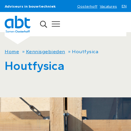
Adviseurs in bouwtechniek
Oosterhoff
Vacatures
Home
»
Kennisgebieden
»
Houtfysica
Houtfysica