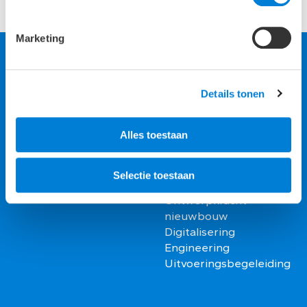
Marketing
Details tonen
Projecten
Onze kracht
Jonas
Integraal advies
Alles toestaan
Binnenhof
Van visie naar
C30
ontwerprichting
The Natural Pavilion
Ontwerpkracht
Selectie toestaan
bestaande bouw
Ontwerpkracht
nieuwbouw
Digitalisering
Engineering
Uitvoeringsbegeleiding