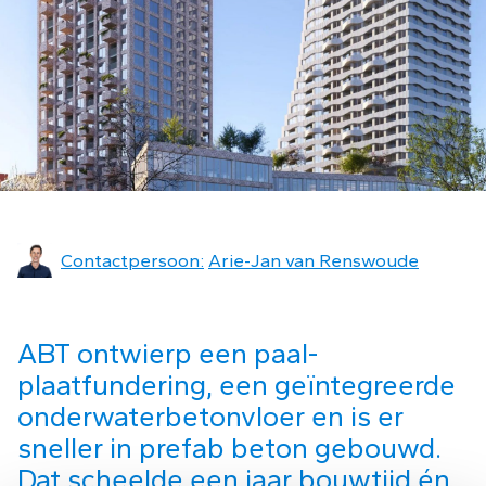
Contactpersoon:
Arie-Jan van Renswoude
ABT ontwierp een paal-
plaatfundering, een geïntegreerde
onderwaterbetonvloer en is er
sneller in prefab beton gebouwd.
Dat scheelde een jaar bouwtijd én