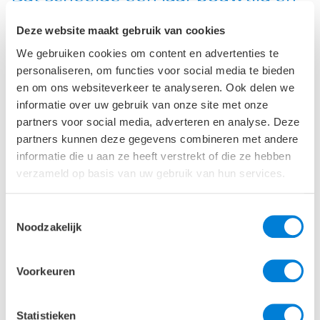
bouwkosten.
Deze website maakt gebruik van cookies
We gebruiken cookies om content en advertenties te
In Amsterdam-Zuidoost staat een bijzonder nieuw
personaliseren, om functies voor social media te bieden
hoogbouwproject: The Ensemble. Het gebouw
en om ons websiteverkeer te analyseren. Ook delen we
bestaat uit twee torens, een zes lagen hoge plint en
informatie over uw gebruik van onze site met onze
een tweelaagse parkeergarage. Constructieve
partners voor social media, adverteren en analyse. Deze
hoogtepunten zijn de omzetting van de torens van in
partners kunnen deze gegevens combineren met andere
situ naar prefab beton, een paal-plaatfundering en
informatie die u aan ze heeft verstrekt of die ze hebben
een geïntegreerde onderwaterbetonvloer.
verzameld op basis van uw gebruik van hun services.
Voor Cement, editie 1-2026, schreven geotechnisch
specialisten Arie-Jan van Renswoude en Martijn
Toestemmingsselectie
Noodzakelijk
Apron, en ontwerpleider Mark ter Steege drie
artikelen over het project.
Voorkeuren
Lees hier het complete dossier
Statistieken