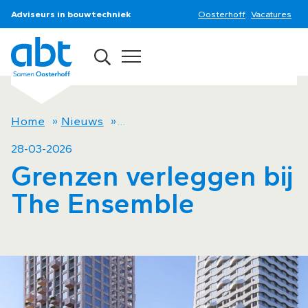
Adviseurs in bouwtechniek
Oosterhoff
Vacatures
Home
»
Nieuws
»
Grenzen verleggen bij The Ense
28-03-2026
Grenzen verleggen bij
The Ensemble