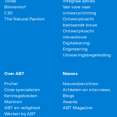
Jonas
Integraal advies
Binnenhof
Van visie naar
C30
ontwerprichting
The Natural Pavilion
Ontwerpkracht
bestaande bouw
Ontwerpkracht
nieuwbouw
Digitalisering
Engineering
Uitvoeringsbegeleiding
Over ABT
Nieuws
Profiel
Nieuwsberichten
Onze specialisten
Artikelen en interviews
Kennisgebieden
Blogs
Markten
Awards
ABT en veiligheid
ABT Magazine
Werken bij ABT