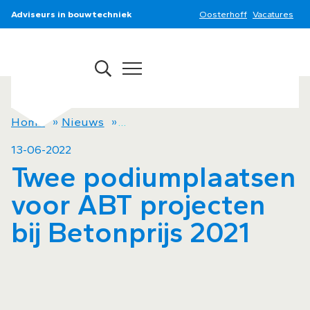
Adviseurs in bouwtechniek
Oosterhoff
Vacatures
Home
»
Nieuws
»
Twee podiumplaatsen voor ABT pr
13-06-2022
Twee podiumplaatsen
voor ABT projecten
bij Betonprijs 2021