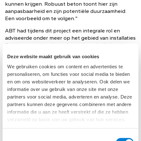
kunnen krijgen. Robuust beton toont hier zijn
aanpasbaarheid en zijn potentiële duurzaamheid.
Een voorbeeld om te volgen.”
ABT had tijdens dit project een integrale rol en
adviseerde onder meer op het gebied van installaties
E+W, constructies, bouwfysica, brandveiligheid en
voerde inspecties uit op het gebied van balkonplaten
Deze website maakt gebruik van cookies
en de CUR 100 (schoonbeton).
We gebruiken cookies om content en advertenties te
Projectteam: Splinter Architecten, Vestia, BAM
personaliseren, om functies voor social media te bieden
Wonen, Normteq, HCI en Pieters Bouwtechniek.
en om ons websiteverkeer te analyseren. Ook delen we
informatie over uw gebruik van onze site met onze
Verduurzaming
partners voor social media, adverteren en analyse. Deze
partners kunnen deze gegevens combineren met andere
woningbouwskeletten
informatie die u aan ze heeft verstrekt of die ze hebben
verzameld op basis van uw gebruik van hun services.
met CO2-arm beton
Toestemmingsselectie