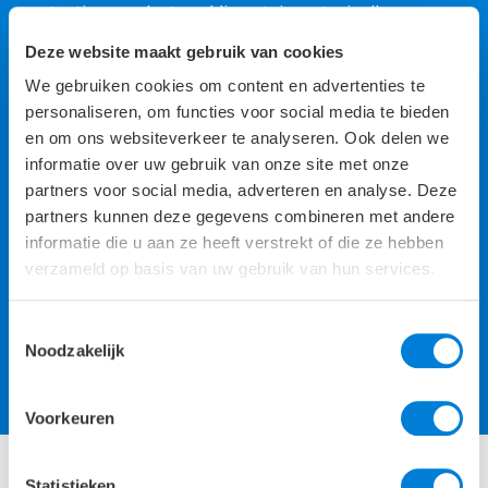
aantasting van het zeeklimaat, is materiaalkeuze op
deze locatie essentieel voor de duurzaamheid van het
Deze website maakt gebruik van cookies
gebouw. Daarom is voor de hoofddraagconstructie in
dit geval gekozen voor een betonconstructie in plaats
We gebruiken cookies om content en advertenties te
van een staalconstructie.
personaliseren, om functies voor social media te bieden
en om ons websiteverkeer te analyseren. Ook delen we
Bij het optimaliseren van de hoofddraagconstructie
informatie over uw gebruik van onze site met onze
lag de focus op het minimaliseren van de
partners voor social media, adverteren en analyse. Deze
milieubelasting; een slimmer ontwerp van de
partners kunnen deze gegevens combineren met andere
betonconstructie en materialen efficiënter inzetten
informatie die u aan ze heeft verstrekt of die ze hebben
door slimme vormgeving. Om inzicht te krijgen in de
verzameld op basis van uw gebruik van hun services.
reductie van de milieu-impact door hergebruik van de
draagconstructie, is de carbon footprint en
Toestemmingsselectie
schaduwprijs van de originele constructie bepaald.
Noodzakelijk
Voor het betoncasco heeft deze analyse met behoud
van 24.000 m² BVO-betonconstructie zeer goede
resultaten voor de keuze van hergebruik opgeleverd.
Voorkeuren
Statistieken