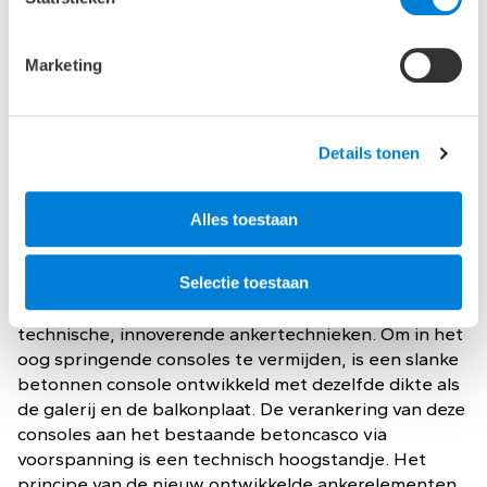
Marketing
Technisch hoogstandje
met uitzicht
Details tonen
Een van de grootste uitdagingen in dit project was
Alles toestaan
het vervangen van de bestaande balkons door
bredere balkons en galerijen aan het betoncasco.
Gekozen is, ondanks het grote gewicht, voor
Selectie toestaan
prefabbeton. Hierbij is gebruik gemaakt van zeer
technische, innoverende ankertechnieken. Om in het
oog springende consoles te vermijden, is een slanke
betonnen console ontwikkeld met dezelfde dikte als
de galerij en de balkonplaat. De verankering van deze
consoles aan het bestaande betoncasco via
voorspanning is een technisch hoogstandje. Het
principe van de nieuw ontwikkelde ankerelementen