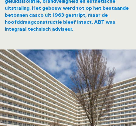
geluidsisolatie, brandveiligheid en esthetische
uitstraling. Het gebouw werd tot op het bestaande
betonnen casco uit 1963 gestript, maar de
hoofddraagconstructie bleef intact. ABT was
integraal technisch adviseur.