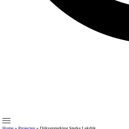
Home
»
Projecten
»
Dijkversterking Sterke Lekdijk