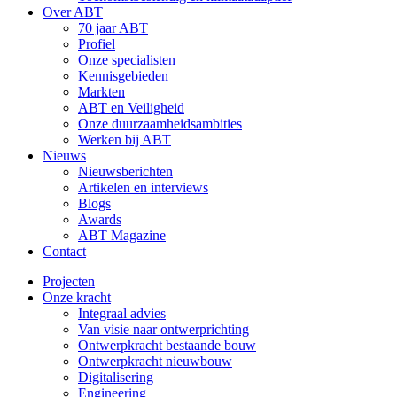
Over ABT
70 jaar ABT
Profiel
Onze specialisten
Kennisgebieden
Markten
ABT en Veiligheid
Onze duurzaamheidsambities
Werken bij ABT
Nieuws
Nieuwsberichten
Artikelen en interviews
Blogs
Awards
ABT Magazine
Contact
Projecten
Onze kracht
Integraal advies
Van visie naar ontwerprichting
Ontwerpkracht bestaande bouw
Ontwerpkracht nieuwbouw
Digitalisering
Engineering