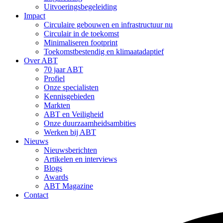
Uitvoeringsbegeleiding
Impact
Circulaire gebouwen en infrastructuur nu
Circulair in de toekomst
Minimaliseren footprint
Toekomstbestendig en klimaatadaptief
Over ABT
70 jaar ABT
Profiel
Onze specialisten
Kennisgebieden
Markten
ABT en Veiligheid
Onze duurzaamheidsambities
Werken bij ABT
Nieuws
Nieuwsberichten
Artikelen en interviews
Blogs
Awards
ABT Magazine
Contact