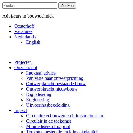
Zoeken
naar:
Adviseurs in bouwtechniek
Oosterhoff
Vacatures
Nederlands
English
Projecten
Onze kracht
Integraal advies
Van visie naar ontwerprichting
Ontwerpkracht bestaande bouw
Ontwerpkracht nieuwbouw
Digitalisering
Engineering
Uitvoeringsbegeleiding
Impact
Circulaire gebouwen en infrastructuur nu
Circulair in de toekomst
Minimaliseren footprint
Toekomstbestendig en klimaatadaptief