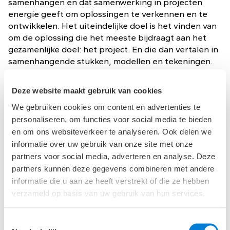
samenhangen en dat samenwerking in projecten
energie geeft om oplossingen te verkennen en te
ontwikkelen. Het uiteindelijke doel is het vinden van
om de oplossing die het meeste bijdraagt aan het
gezamenlijke doel: het project. En die dan vertalen in
samenhangende stukken, modellen en tekeningen.
Mijn toekomstdroom
Deze website maakt gebruik van cookies
We gebruiken cookies om content en advertenties te
Met mijn denkwijze en strategische aanpak wil ik
personaliseren, om functies voor social media te bieden
graag bijdragen aan uitdagende projecten, het
en om ons websiteverkeer te analyseren. Ook delen we
realiseren van creatieve, innovatieve en doelgerichte
informatie over uw gebruik van onze site met onze
oplossingen. Ik geloof sterk in de kracht van
partners voor social media, adverteren en analyse. Deze
samenwerking en in het combineren van kennis en
partners kunnen deze gegevens combineren met andere
expertise binnen ontwerpteams. De kunst van
informatie die u aan ze heeft verstrekt of die ze hebben
effectieve samenwerking in projecten is de sleutel
verzameld op basis van uw gebruik van hun services.
tot het bereiken van het beste resultaat, waarbij 1+1
vaak gelijkstaat aan 3.
Toestemmingsselectie