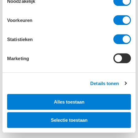
Noodzakelijk
Publicaties
Voorkeuren
Circulaire renovatie HUIS van Roosendaal:
“De parketvloer van oude kozijnen heeft een
verhaal”
Statistieken
Marketing
Details tonen
Alles toestaan
Selectie toestaan