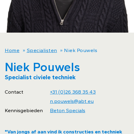
Home
»
Specialisten
»
Niek Pouwels
Niek Pouwels
Specialist civiele techniek
Contact
+31 (0)26 368 35 43
n.pouwels@abt.eu
Kennisgebieden
Beton Specials
"Van jongs af aan vind ik constructies en techniek