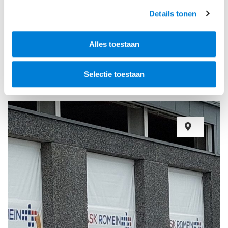
Expertises
Details tonen
Duurzame vloeren
Verduurzamen van beton
Alles toestaan
Selectie toestaan