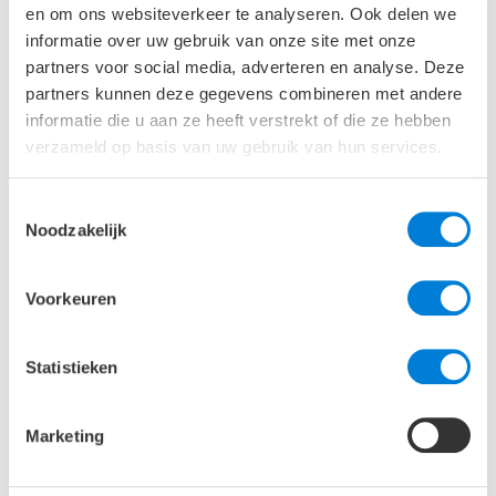
lamellen en sheets, probeer ik ook nieuwe
en om ons websiteverkeer te analyseren. Ook delen we
producten toe te passen zoals bijvoorbeeld
informatie over uw gebruik van onze site met onze
basaltvezels. Op dit moment is lijmwapening erg
partners voor social media, adverteren en analyse. Deze
interessant omdat het nog een relatief onbekend
partners kunnen deze gegevens combineren met andere
product is in Nederland. Er valt daardoor nog genoeg
informatie die u aan ze heeft verstrekt of die ze hebben
te ontwikkelen en ontdekken. Dit komt dan ook zeer
verzameld op basis van uw gebruik van hun services.
goed samen met de grensverleggende insteek van
ABT.
Toestemmingsselectie
Noodzakelijk
Mijn toekomstdroom
Voorkeuren
Naast de gebruikelijke werkzaamheden als engineer
en PL, ben ik ook één van de trekkers van de
adviesgroep Civiele Techniek en heb ik zitting in de
Statistieken
Ondernemingsraad. Mijn passie en doel is om met de
groep zoveel mogelijk plezier en werkvreugde te
beleven.
Marketing