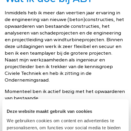
Inmiddels heb ik meer dan veertien jaar ervaring in
de engineering van nieuwe (beton)constructies, het
opwaarderen van bestaande constructies, het
analyseren van schadeprojecten en de engineering
en projectleiding van windturbineprojecten. Binnen
deze uitdagingen werk ik zeer flexibel en secuur en
ben ik een teamplayer bij de grotere projecten.
Naast mijn werkzaamheden als ingenieur en
projectleider ben ik trekker van de kennisgroep
Civiele Techniek en heb ik zitting in de
Ondernemingsraad.
Momenteel ben ik actief bezig met het opwaarderen
van bestaande
constructies middels koolstoflijmwapening (CFRP:
carbon fibre reinforced polymer). Hierbij vervul ik
Deze website maakt gebruik van cookies
zowel de rol van constructeur als projectleider. Naast
We gebruiken cookies om content en advertenties te
het gebruik van traditionele producten, zoals
personaliseren, om functies voor social media te bieden