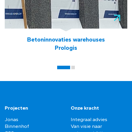
Betoninnovaties warehouses
Prologis
Projecten
Onze kracht
Jonas
Integraal advies
Binnenhof
Van visie naar