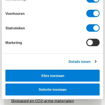
Publicaties
Voorkeuren
ABT met Movares aan de slag met herstel
viaducten HSL-Zuid
Statistieken
Duurzaam waterdichte kelders
Integrale aanpak bij complexe herstelopgave
viaducten HSL-Zuid
Marketing
ABT adviseert bij duurzame uitbreiding van
Schiphol Parking P3 Leeghwater
Details tonen
Alles toestaan
Expertises
Selectie toestaan
Hergebruik bestaande gebouwen
Biobased en CO2-arme materialen