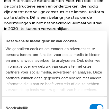
met Alternatieve Betonsoorten’ voor. Het doel is om
de constructieve eisen en onderzoeken, die nodig
zijn om tot een veilige constructie te komen, uniform
op te stellen. Dit is een belangrijke stap om de
doelstellingen in het betonakkoord -klimaatneutraal
in 2030- te kunnen verwezenlijken.
Deze website maakt gebruik van cookies
Mijn toekomstdroom
We gebruiken cookies om content en advertenties te
personaliseren, om functies voor social media te bieden
Beton is een enorm veelzijdig materiaal en biedt veel
en om ons websiteverkeer te analyseren. Ook delen we
mogelijkheden. Dit zorgt er echter ook voor dat het
informatie over uw gebruik van onze site met onze
materiaal niet altijd op de meest ideale wijze wordt
partners voor social media, adverteren en analyse. Deze
ingezet. Mijn droom is dat de kennis en ervaring
partners kunnen deze gegevens combineren met andere
zodanig zijn toegenomen dat beton op de meest
informatie die u aan ze heeft verstrekt of die ze hebben
efficiënte wijze wordt toegepast. Rekening houdend
met uitvoering, duurzaamheid, circulariteit en
verzameld op basis van uw gebruik van hun services.
kosten. Waarbij we slim inzetten op geavanceerde
rekenmethoden en duurzame wapeningsmaterialen.
Toestemmingsselectie
Noodzakelijk