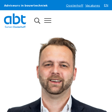
Adviseurs in bouwtechniek
Oosterhoff
Vacatures