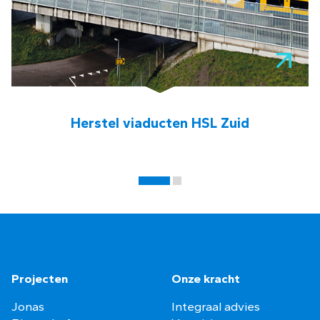
Herstel viaducten HSL Zuid
Projecten
Onze kracht
Jonas
Integraal advies