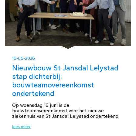
16-06-2026
Nieuwbouw St Jansdal Lelystad
stap dichterbij:
bouwteamovereenkomst
ondertekend
Op woensdag 10 juni is de
bouwteamovereenkomst voor het nieuwe
ziekenhuis van St Jansdal Lelystad ondertekend.
lees meer