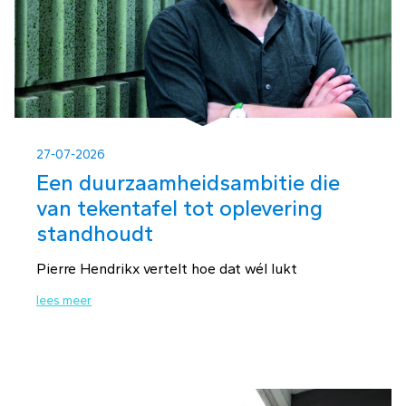
27-07-2026
Een duurzaamheidsambitie die
van tekentafel tot oplevering
standhoudt
Pierre Hendrikx vertelt hoe dat wél lukt
lees meer